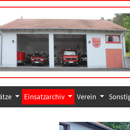
ätze
Einsatzarchiv
Verein
Sonsti
Show larger version